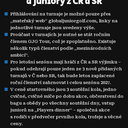
a juniory z ČR a SR
Přihlášování na turnaje je možné pouze přes
„mateřský web“ globaljuniorgolf.com, linky na
jednotlivé turnaje jsou uvedeny výše.
Proúčast v turnajích je nutné se stát ročním
členem GJG Tour, což je zpoplatněno. Existuje
několik typů členství podle „mezinárodních
ambicí“.
Pro letošní sezónu mají hráči z ČR a SR výjimku –
pokud odehrají pouze jeden ze 3 nově přidaných
turnajů v Č nebo SR, tak bude letos zaplacené
roční členství zahrnovat i celou sezónu 2027.
V ceně startovného jsou 3 soutěžní kola, jedno
cvičné, cvičné míče po dobu akce, občerstvení do
bagu a obědy po všechny soutěžní dny, vstup
juniorů na „Players dinner“ – společná akce
s rodiči v předvečer prvního kola, trofeje a věcné
ceny.