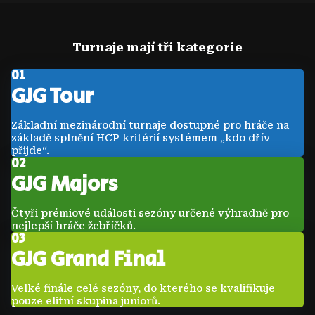
Turnaje mají tři kategorie
0
1
GJG Tour
Základní mezinárodní turnaje dostupné pro hráče na
základě splnění HCP kritérií systémem „kdo dřív
přijde“.
0
2
GJG Majors
Čtyři prémiové události sezóny určené výhradně pro
nejlepší hráče žebříčků.
0
3
GJG Grand Final
Velké finále celé sezóny, do kterého se kvalifikuje
pouze elitní skupina juniorů.